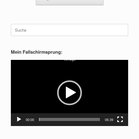
Suche
nach:
Mein Fallschirmsprung:
Video-
Player
00:00
06:39