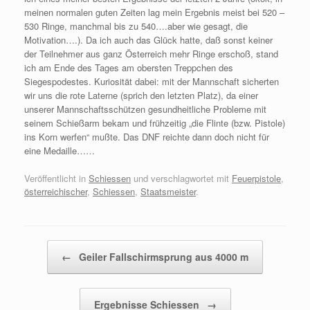
meinen normalen guten Zeiten lag mein Ergebnis meist bei 520 –
530 Ringe, manchmal bis zu 540….aber wie gesagt, die
Motivation….). Da ich auch das Glück hatte, daß sonst keiner
der Teilnehmer aus ganz Österreich mehr Ringe erschoß, stand
ich am Ende des Tages am obersten Treppchen des
Siegespodestes. Kuriosität dabei: mit der Mannschaft sicherten
wir uns die rote Laterne (sprich den letzten Platz), da einer
unserer Mannschaftsschützen gesundheitliche Probleme mit
seinem Schießarm bekam und frühzeitig „die Flinte (bzw. Pistole)
ins Korn werfen“ mußte. Das DNF reichte dann doch nicht für
eine Medaille……
Veröffentlicht in
Schiessen
und verschlagwortet mit
Feuerpistole
,
österreichischer
,
Schiessen
,
Staatsmeister
.
Beitragsnavigation
←
Geiler Fallschirmsprung aus 4000 m
Ergebnisse Schiessen
→