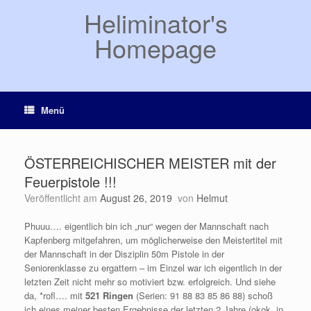
Zum
Heliminator's
Inhalt
springen
Homepage
Menü
ÖSTERREICHISCHER MEISTER mit der
Feuerpistole !!!
Veröffentlicht am
August 26, 2019
von
Helmut
Phuuu…. eigentlich bin ich „nur“ wegen der Mannschaft nach
Kapfenberg mitgefahren, um möglicherweise den Meistertitel mit
der Mannschaft in der Disziplin 50m Pistole in der
Seniorenklasse zu ergattern – im Einzel war ich eigentlich in der
letzten Zeit nicht mehr so motiviert bzw. erfolgreich.
Und siehe
da, *rofl…. mit
521 Ringen
(Serien: 91 88 83 85 86 88) schoß
ich eines meiner besten Ergebnisse der letzten 2 Jahre (okok, in