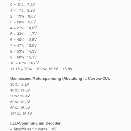
0 = 0%: 7,2V
1 = 7%: 8,2V
2 = 13%: 9,0V
3 = 20%: 9,8V
4 = 27%: 10,8V
5 = 33%: 11,7V
6 = 40%: 12,5V
7 = 47%: 13,5V
8 = 53%: 14,3V
9 = 60%: 15,1V
10 = 67%: 16,0V
11-15 = 73% – 100%: 16,6V – 16,8V
Gemessene Motorspannung (Abstufung lt. Carrera-CU):
30%: 9,2V
40%: 11,6V
50%: 12,4V
60%: 13,3V
80%: 16,4V
100%: 16,8V
LED-Spannung am Decoder:
– Anschluss für vorne: ~3V