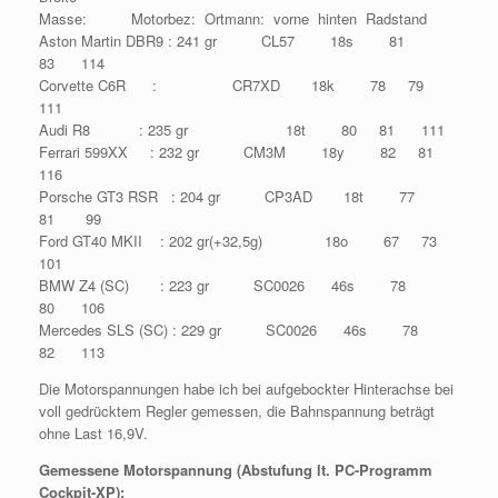
Masse: Motorbez: Ortmann: vorne hinten Radstand
Aston Martin DBR9 : 241 gr CL57 18s 81
83 114
Corvette C6R : CR7XD 18k 78 79
111
Audi R8 : 235 gr 18t 80 81 111
Ferrari 599XX : 232 gr CM3M 18y 82 81
116
Porsche GT3 RSR : 204 gr CP3AD 18t 77
81 99
Ford GT40 MKII : 202 gr(+32,5g) 18o 67 73
101
BMW Z4 (SC) : 223 gr SC0026 46s 78
80 106
Mercedes SLS (SC) : 229 gr SC0026 46s 78
82 113
Die Motorspannungen habe ich bei aufgebockter Hinterachse bei
voll gedrücktem Regler gemessen, die Bahnspannung beträgt
ohne Last 16,9V.
Gemessene Motorspannung (Abstufung lt. PC-Programm
Cockpit-XP):