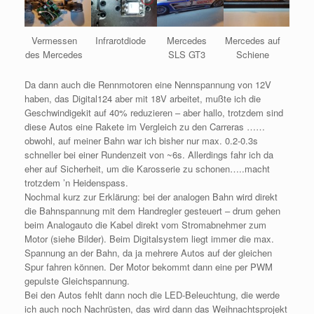
Vermessen
Infrarotdiode
Mercedes
Mercedes auf
des Mercedes
SLS GT3
Schiene
Da dann auch die Rennmotoren eine Nennspannung von 12V
haben, das Digital124 aber mit 18V arbeitet, mußte ich die
Geschwindigekit auf 40% reduzieren – aber hallo, trotzdem sind
diese Autos eine Rakete im Vergleich zu den Carreras ……
obwohl, auf meiner Bahn war ich bisher nur max. 0.2-0.3s
schneller bei einer Rundenzeit von ~6s. Allerdings fahr ich da
eher auf Sicherheit, um die Karosserie zu schonen…..macht
trotzdem ’n Heidenspass.
Nochmal kurz zur Erklärung: bei der analogen Bahn wird direkt
die Bahnspannung mit dem Handregler gesteuert – drum gehen
beim Analogauto die Kabel direkt vom Stromabnehmer zum
Motor (siehe Bilder). Beim Digitalsystem liegt immer die max.
Spannung an der Bahn, da ja mehrere Autos auf der gleichen
Spur fahren können. Der Motor bekommt dann eine per PWM
gepulste Gleichspannung.
Bei den Autos fehlt dann noch die LED-Beleuchtung, die werde
ich auch noch Nachrüsten, das wird dann das Weihnachtsprojekt