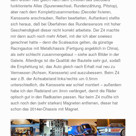
funktionierte Alles (Spurenwechsel, Rundenzählung, Pitstop),
aber nach dem Komplettzusammenbau (Decoder fixieren,
Karosserie anschrauben, Reifen bearbeiten, Auftanken) stellte
sich heraus, daß bei Überfahren des Rundensensors mit hoher
Geschwindigkeit dieser nicht korrekt arbeitete. Der Z4 machte
mir dann auch noch mehr Arbeit, mit der ich aber sowieso
gerechnet hatte – denn die Scaleautos gelten, da günstige
Racingautos mit Metallchassis (Fertigung angeblich in China),
als sehr schlecht zusammengebaut – siehe auch Bilder in der
Galerie. Allerdings ist die Qualität der Bauteile sehr gut, sodaß
die Empfehlung ist, das Auto gleich nach Erhalt mal neu zu
Vermessen (Achsen, Karosserie) und auszubessern. Beim Z4
war z.B. der Achsabstand links/rechts um 0.5mm
unterschiedlich, die Karosserie war schief montiert – außerdem
habe ich den Radstand um 3mm verlängert, damit die Räder
optisch gut in den Radkasten passen. Nur beim Z4 mußte ich
auch noch den (sehr starken) Magneten entfernen, dieser hat
schon das 2014er-Chassis mit Magnet.