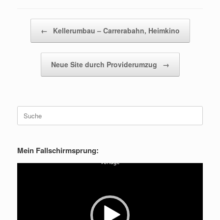
Beitragsnavigation
←
Kellerumbau – Carrerabahn, Heimkino
Neue Site durch Providerumzug
→
Suche
nach:
Mein Fallschirmsprung:
Video-
Player