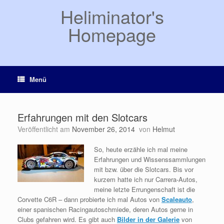
Zum
Heliminator's
Inhalt
springen
Homepage
Menü
Erfahrungen mit den Slotcars
Veröffentlicht am
November 26, 2014
von
Helmut
So, heute erzähle ich mal meine
Erfahrungen und Wissenssammlungen
mit bzw. über die Slotcars. Bis vor
kurzem hatte ich nur Carrera-Autos,
meine letzte Errungenschaft ist die
Corvette C6R – dann probierte ich mal Autos von
Scaleauto
,
einer spanischen Racingautoschmiede, deren Autos gerne in
Clubs gefahren wird. Es gibt auch
Bilder in der Galerie
von