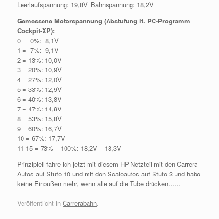
Leerlaufspannung: 19,8V; Bahnspannung: 18,2V
Gemessene Motorspannung (Abstufung lt. PC-Programm
Cockpit-XP):
0 = 0%: 8,1V
1 = 7%: 9,1V
2 = 13%: 10,0V
3 = 20%: 10,9V
4 = 27%: 12,0V
5 = 33%: 12,9V
6 = 40%: 13,8V
7 = 47%: 14,9V
8 = 53%: 15,8V
9 = 60%: 16,7V
10 = 67%: 17,7V
11-15 = 73% – 100%: 18,2V – 18,3V
Prinzipiell fahre ich jetzt mit diesem HP-Netzteil mit den Carrera-
Autos auf Stufe 10 und mit den Scaleautos auf Stufe 3 und habe
keine Einbußen mehr, wenn alle auf die Tube drücken……
Veröffentlicht in
Carrerabahn
.