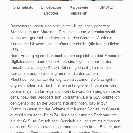
Originalauto
Eingebauter
Karosserie
BMW Z4
Decoder
einstellen
Desweiteren haben sie vorne+hinten Kugellager, gehärtete
Stahlachsen und Alufelgen. D.h., hier ist die Materialauswahl
schon was gänzlich anderes als bei den Carreras. Auch die
Karosserie ist wesentlich schöner verarbeitet (die kostet alleine ~
45€).
Nach Erhalt ging es dann auch schon sogleich an den Einbau der
Digitaldecoder, denn diese Autos sind eigentlich nur für den
Einsatz auf analogen (Club-) Bahnen gedacht (drum ist die
Karosserie auch etwas filigraner als die der Carrera-
Plastikbomber, da auf den digitalen Systemen die Crashgefahr
ungleich höher ist). Nach meinen anfänglichen Problemen des
Lötens (naja, ich bin eigentlich kein Elektroniker) ging dann aber
der Einbau des Decoders flott vonstatten. Beim SLS konnte ich
den Sensor so an der Bodenplatte anbringen, daß er zur
Kommunikation mit der Schiene durch einen Schlitz im Chassis
durchblicken kann. Beim Z4, der einen kürzeren Radstand hat
als der SLS, mußte ich schlußendlich ein Loch weiter aufbohren,
damit der Sensor zuverlässig kommunizieren kann. Eh klar, nach
dem ersten Test gleich nach dem Einlöten des Decoders