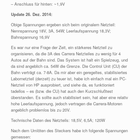
– Anschluss für hinten: ~1,9V
Update 26. Dez. 2014:
Obige Spannungen ergeben sich beim originalem Netzteil:
Nennspannung 18V, 3A, 54W; Leerlaufspannung 18,3V;
Bahnspannung 16,9V
Es war nur eine Frage der Zeit, ein stärkeres Netzteil zu
organisieren, da die 3A des Carrera Netzteiles zu wenig für 4
Autos auf der Bahn sind. Das System ist halt ein Spielzeug, und
da sind angeblich ca. 54W die Grenze. Die Control Unit (CU) der
Bahn verträgt ca. 7-8A. Da mir aber ein geregeltes, stabilisiertes
Labornetzteil (derzeit) zu teuer ist, habe ich einfach mal ein PC-
Netzteil von HP ausprobiert, und siehe da, es funktioniert
tadellos – es (bzw. die CU) hat auch den Kurzschlußtest
überstanden. Es sollte auch stabilisiert sein, hat aber eine relativ
hohe Leerlaufspannung, jedoch vertragen die Carrera-Motoren
angeblich problemlos bis zu 20V.
Technische Daten des Netzteils: 18,5V; 6,5A; 120W
Nach dem Umlöten des Steckers habe ich folgende Spannungen
gemessen: