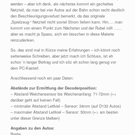
werden – aber ich denk, als nächstes kommt ein gscheites
Netzteil, da man bei vier Autos auf der Bahn schon recht deutlich
den Beschleunigungsverlust bemerkt, da das originale
„Spielzeug-“ Netzteil nicht soviel Strom liefern kann. Hm…. man
kommt von einem Punkt zum Nächsten und der Rubel rollt ……
aber es macht ja Spass, sich ein bisschen in diese Materie
reinzudenken.
So, das sind mal in Kürze meine Erfahrungen – ich könnt noch
seitenweise Schreiben, aber jetzt mach ich Schluss, ist eh
schon ’n langer Beitrag und ich sitz eh schon lang genug vor
dem PC-Kasterl.
Anschliessend noch ein paar Daten:
Abstände zur Ermittlung der Decoderposition:
– Abstand Weichensensor bis Weichenanfang: 71-72mm (=>
darüber geht auf keinen Fall)
– minimaler Abstand Leitkiel – Sensor: 34mm (auf D132 Autos)
– maximaler Abstand Leitkiel – Sensor: 50mm (=> am besten
unter dieser Grenze bleiben)
Angaben zu den Autos:
Breite